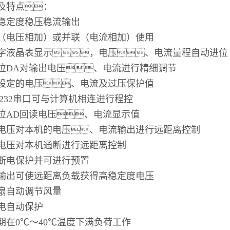
及特点：
稳定度稳压稳流输出
（电压相加）或并联（电流相加）使用
字液晶表显示，电压、电流量程自动进位
位
DA
对输出电压、电流进行精细调节
设定的电压、电流及过压保护值
232
串口可与计算机相连进行程控
位
AD
回读电压、电流显示值
电压对本机的电压、电流输出进行远距离控制
电压对本机通断进行远距离控制
断电保护并可进行预置
输出可使远距离负载获得高稳定度电压
扇自动调节风量
电自动保护
期在
0
℃
～
40
℃
温度下满负荷工作