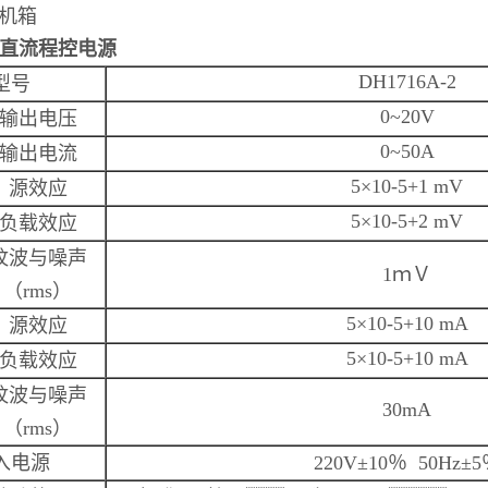
机箱
直流程控电源
DH1716A-2
型号
0~20V
输出电压
0~50A
输出电流
5×10-5+1 mV
源效应
5×10-5+2 mV
负载效应
纹波与噪声
1
ｍＶ
（
rms
）
5×10-5+10 mA
源效应
5×10-5+10 mA
负载效应
纹波与噪声
30mA
（
rms
）
入电源
220V±10
％
50Hz±5