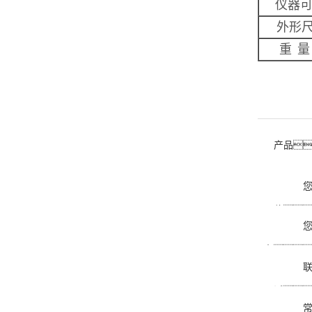
仪器
外形
重
量
产品
位
名
话