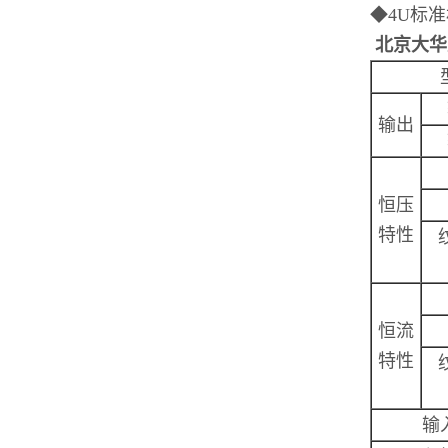
◆
4U
标准
北京大华
输出
恒压
特性
恒流
特性
输