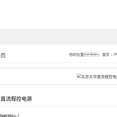
细页
你的位置：
首页
>
华直流程控电源
DH1716A-2
：