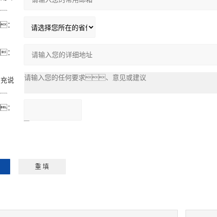
：
：
：
补充说
：
：
请输入计算结果
（填写阿拉伯数
字），
如：三加四=7