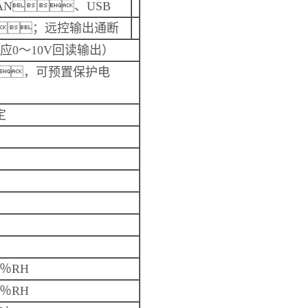
AN
、
USB
；远控输出通断
对应
0
～
10V
回读输出）
，可预置保护电
定
字
％
RH
％
RH