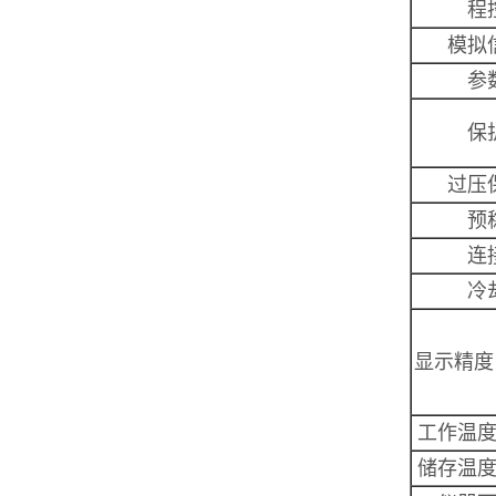
程
模拟
参
保
过压
预
连
冷
显示精度
工作温
储存温