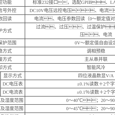
控功能
标准
232
接口，选配
GPIB
、
L
信号外控
DC10V
电压远控电压、电流
数回读
电流、电压参数回读（
0
～额定值
过流、过压、过温保护
护方式
压、电流
保护范围
0V
～额定值自由设
稳方式
调相预稳
接方式
主从串并联
却方式
智能风冷
显示方式
四位液晶数显
V/A
DC
电压表
±0.1%
读数＋
2
个字
DC
电流表
±0.1
％读数＋
2
个
度及湿度范围
0
～
40
℃
；
20
～
90
度及湿度范围
0
～
45
℃
；
20
～
90