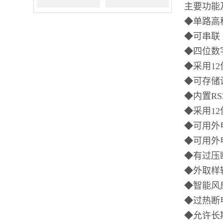
主要功能
网站5M/550A
网站6M/330A
◆
单路高
◆
可串联
◆
四位数
◆
采用
12
◆
可存储
◆
内置
RS
◆
采用
12
◆
可用外
◆
可用外
◆
有过压
◆
外取样
◆
智能风
◆
过热断
◆
允许长