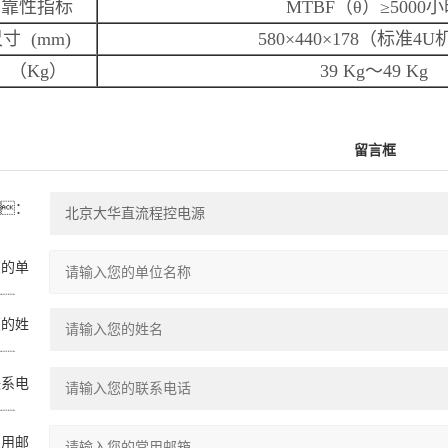
可靠性指标
MTBF
（
θ
）
≥5000
小
尺寸
(mm)
580×440×178
（标准
4U
（
Kg
）
39 Kg
～
49 Kg
留言框
：
您的单
：
您的姓
：
联系电
：
常用邮